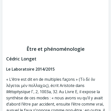
Être et phénoménologie
Cédric Longet
Le Laboratoire 2014/2015
« L’être est dit en de multiples façons » (Τὸ δὲ ὂν
λέγεται μὲν πολλαχῶς), écrit Aristote dans
Métaphysique
Γ, 2, 1003a, 32. Au Livre Ε, il expose la
synthèse de ces modes : « nous avons vu qu’il y avait
d’abord l’être par accident, ensuite l’être comme vrai,
auquel le faux s’oppose comme non-être ; en outre, il