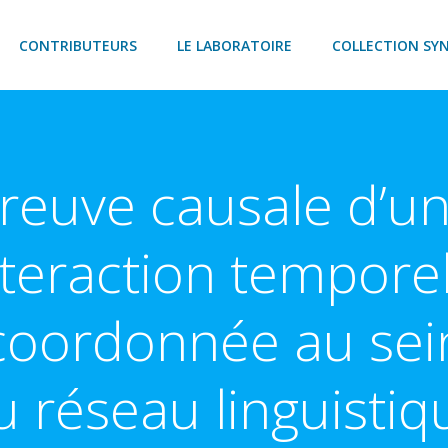
CONTRIBUTEURS
LE LABORATOIRE
COLLECTION SY
reuve causale d’u
nteraction temporel
coordonnée au sei
u réseau linguistiq