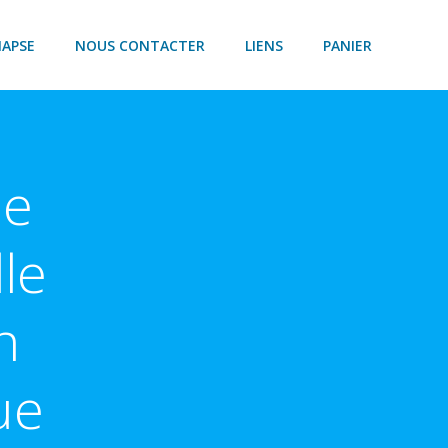
NAPSE
NOUS CONTACTER
LIENS
PANIER
ne
le
n
ue