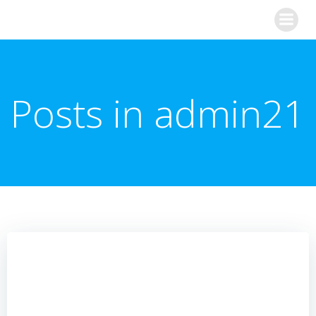
Aller
Synapslab
au
contenu
Posts in
admin21