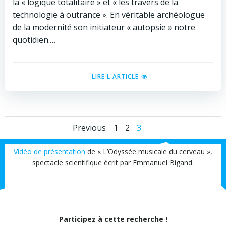
la « logique totalitaire » et « les travers de la
technologie à outrance ». En véritable archéologue
de la modernité son initiateur « autopsie » notre
quotidien.…
LIRE L'ARTICLE
Posts
Posts
Page
Page
Page
Previous
1
2
3
navigation
navigation
Vidéo de présentation
de « L’Odyssée musicale du cerveau »,
spectacle scientifique écrit par Emmanuel Bigand.
Participez à cette recherche !