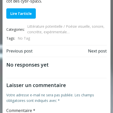
côt des cybr-spa
SS.
Lire l’article
Littérature potentielle / Poésie visuelle, sonore,
Categories:
concrète, expérimentale…
Tags:
No Tag
Post
Post
Previous post
Next post
navigation
navigation
No responses yet
Laisser un commentaire
Votre adresse e-mail ne sera pas publiée.
Les champs
obligatoires sont indiqués avec
*
Commentaire
*