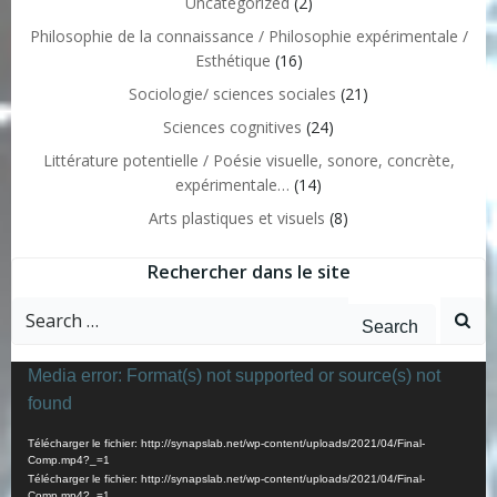
Uncategorized
(2)
Philosophie de la connaissance / Philosophie expérimentale /
Esthétique
(16)
Sociologie/ sciences sociales
(21)
Sciences cognitives
(24)
Littérature potentielle / Poésie visuelle, sonore, concrète,
expérimentale…
(14)
Arts plastiques et visuels
(8)
Rechercher dans le site
Search
for:
Lecteur
Media error: Format(s) not supported or source(s) not
vidéo
found
Télécharger le fichier: http://synapslab.net/wp-content/uploads/2021/04/Final-
Comp.mp4?_=1
Télécharger le fichier: http://synapslab.net/wp-content/uploads/2021/04/Final-
Comp.mp4?_=1