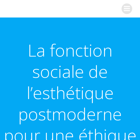
Aller
Synapslab
au
contenu
La fonction
sociale de
l’esthétique
postmoderne
pour une éthique