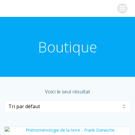
Aller
Synapslab
au
contenu
Boutique
Voici le seul résultat