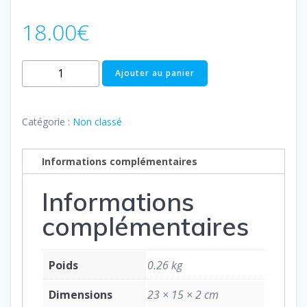
18.00
€
quantité
Ajouter au panier
de
Phénoménologie
de
Catégorie :
Non classé
la
terre
Informations complémentaires
-
Frank
Informations
Darwiche
complémentaires
Poids
0.26 kg
Dimensions
23 × 15 × 2 cm