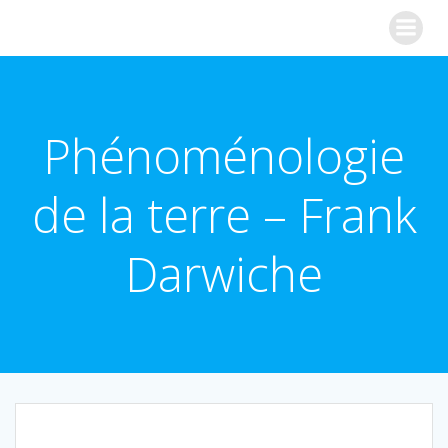
Aller
Synapslab
au
contenu
Phénoménologie
de la terre – Frank
Darwiche